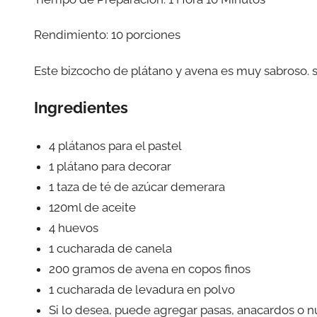
Rendimiento: 10 porciones
Este bizcocho de plátano y avena es muy sabroso. su
Ingredientes
4 plátanos para el pastel
1 plátano para decorar
1 taza de té de azúcar demerara
120ml de aceite
4 huevos
1 cucharada de canela
200 gramos de avena en copos finos
1 cucharada de levadura en polvo
Si lo desea, puede agregar pasas, anacardos o n