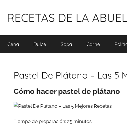
Pular
para
RECETAS DE LA ABUE
o
conteúdo
Cena
Dulce
Sopa
Carne
Polít
Pastel De Plátano – Las 5 
Cómo hacer pastel de plátano
Tiempo de preparación: 25 minutos