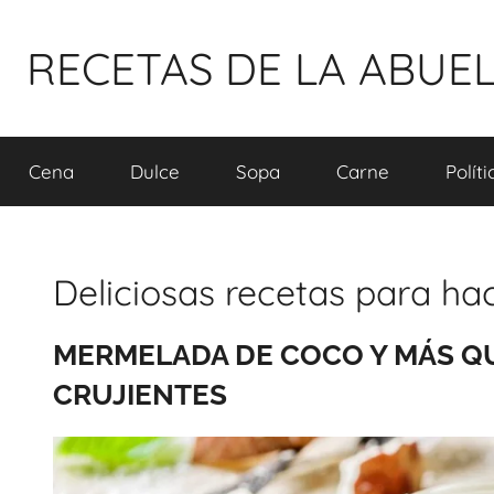
Pular
para
RECETAS DE LA ABUE
o
conteúdo
Cena
Dulce
Sopa
Carne
Polít
Deliciosas recetas para ha
MERMELADA DE COCO Y MÁS Q
CRUJIENTES