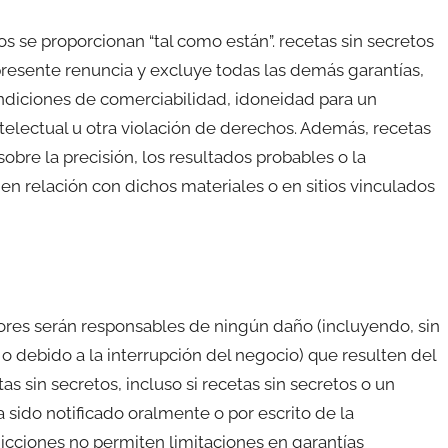
os se proporcionan “tal como están”. recetas sin secretos
a presente renuncia y excluye todas las demás garantías,
condiciones de comerciabilidad, idoneidad para un
ntelectual u otra violación de derechos. Además, recetas
obre la precisión, los resultados probables o la
o en relación con dichos materiales o en sitios vinculados
ores serán responsables de ningún daño (incluyendo, sin
o debido a la interrupción del negocio) que resulten del
as sin secretos, incluso si recetas sin secretos o un
 sido notificado oralmente o por escrito de la
dicciones no permiten limitaciones en garantías