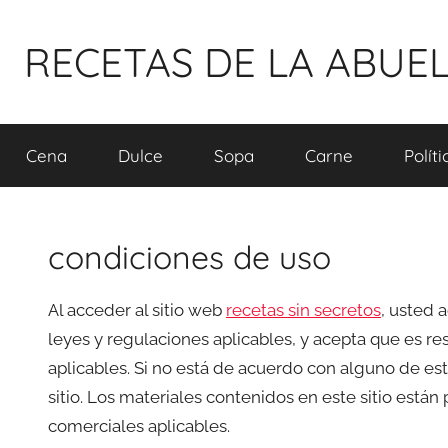
Pular
para
RECETAS DE LA ABUE
o
conteúdo
Cena
Dulce
Sopa
Carne
Polít
condiciones de uso
Al acceder al sitio web
recetas sin secretos
, usted 
leyes y regulaciones aplicables, y acepta que es re
aplicables. Si no está de acuerdo con alguno de es
sitio. Los materiales contenidos en este sitio está
comerciales aplicables.