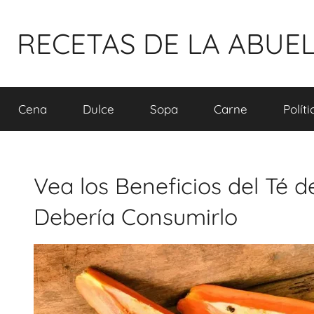
Pular
para
RECETAS DE LA ABUE
o
conteúdo
Cena
Dulce
Sopa
Carne
Polít
Vea los Beneficios del Té 
Debería Consumirlo