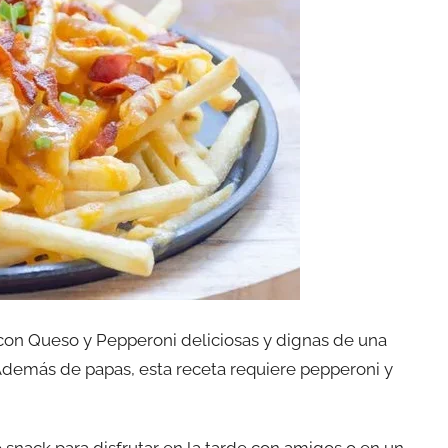
 con Queso y Pepperoni deliciosas y dignas de una
 Además de papas, esta receta requiere pepperoni y
o snack para disfrutar en la tarde con amigos o en un