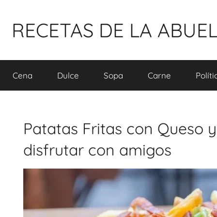
Pular
para
RECETAS DE LA ABUE
o
conteúdo
Cena
Dulce
Sopa
Carne
Polít
Patatas Fritas con Queso y
disfrutar con amigos