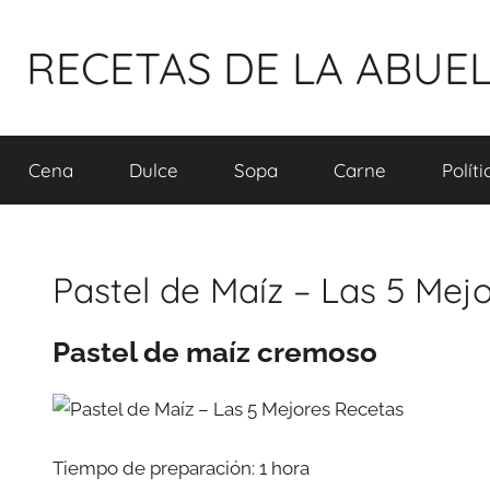
Pular
para
RECETAS DE LA ABUE
o
conteúdo
Cena
Dulce
Sopa
Carne
Polít
Pastel de Maíz – Las 5 Mej
Pastel de maíz cremoso
Tiempo de preparación: 1 hora