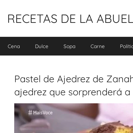
Pular
para
RECETAS DE LA ABUE
o
conteúdo
Cena
Dulce
Sopa
Carne
Polít
Pastel de Ajedrez de Zanah
ajedrez que sorprenderá a