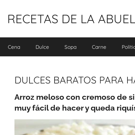
Pular
para
RECETAS DE LA ABUE
o
conteúdo
Cena
Dulce
Sopa
Carne
Polít
DULCES BARATOS PARA H
Arroz meloso con cremoso de si
muy fácil de hacer y queda riqu