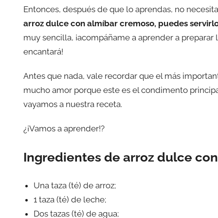
Entonces, después de que lo aprendas, no necesita
arroz dulce con almíbar cremoso, puedes servirlo 
muy sencilla, ¡acompáñame a aprender a preparar la
encantará!
Antes que nada, vale recordar que el más important
mucho amor porque este es el condimento principal
vayamos a nuestra receta.
¿¡Vamos a aprender!?
Ingredientes de arroz dulce co
Una taza (té) de arroz;
1 taza (té) de leche;
Dos tazas (té) de agua;