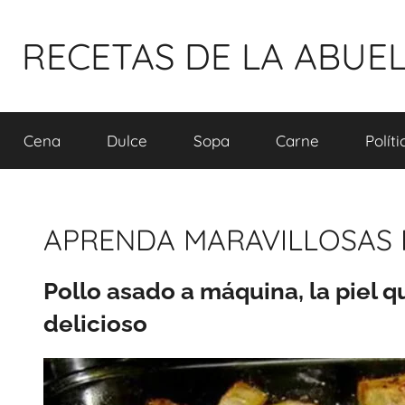
Pular
para
RECETAS DE LA ABUE
o
conteúdo
Cena
Dulce
Sopa
Carne
Polít
APRENDA MARAVILLOSAS 
Pollo asado a máquina, la piel 
delicioso