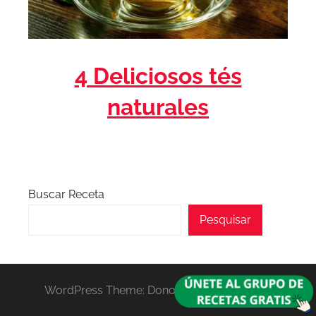
4 Deliciosos tés
naturales
Buscar Receta
Pesquisar
WordPress Theme: Donovan by ThemeZee.