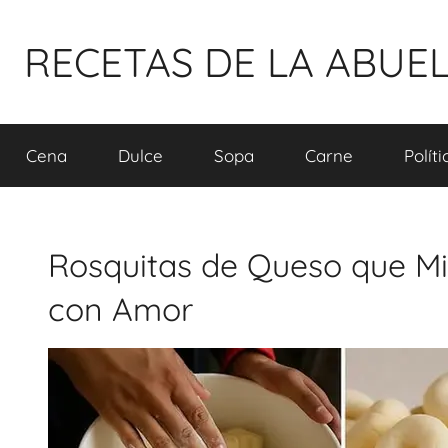
Pular
para
RECETAS DE LA ABUE
o
conteúdo
Cena
Dulce
Sopa
Carne
Polít
Rosquitas de Queso que M
con Amor