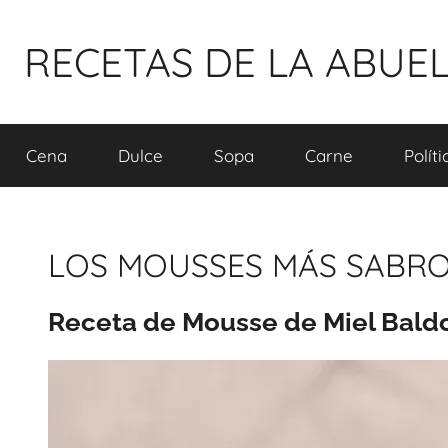
Pular
para
RECETAS DE LA ABUE
o
conteúdo
Cena
Dulce
Sopa
Carne
Polít
LOS MOUSSES MÁS SABR
Receta de Mousse de Miel Bald