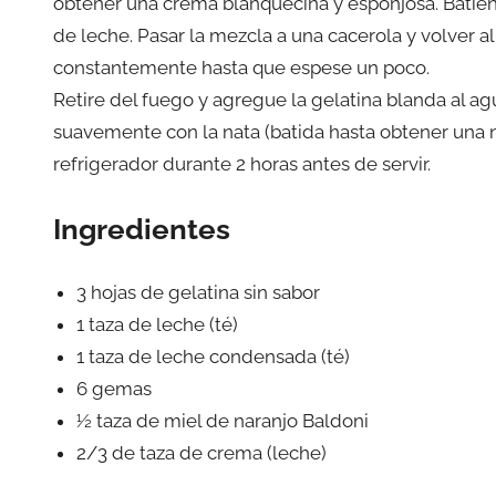
obtener una crema blanquecina y esponjosa. Bati
de leche. Pasar la mezcla a una cacerola y volver al
constantemente hasta que espese un poco.
Retire del fuego y agregue la gelatina blanda al agu
suavemente con la nata (batida hasta obtener una n
refrigerador durante 2 horas antes de servir.
Ingredientes
3 hojas de gelatina sin sabor
1 taza de leche (té)
1 taza de leche condensada (té)
6 gemas
½ taza de miel de naranjo Baldoni
2/3 de taza de crema (leche)