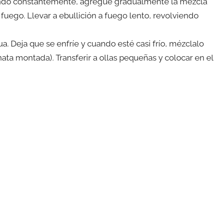
endo constantemente, agregue gradualmente la mezcla
 fuego. Llevar a ebullición a fuego lento, revolviendo
a. Deja que se enfríe y cuando esté casi frío, mézclalo
ata montada). Transferir a ollas pequeñas y colocar en el