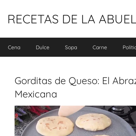
Pular
para
RECETAS DE LA ABUE
o
conteúdo
Cena
Dulce
Sopa
Carne
Polít
Gorditas de Queso: El Abra
Mexicana