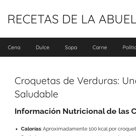
Pular
para
RECETAS DE LA ABUE
o
conteúdo
Cena
Dulce
Sopa
Carne
Polít
Croquetas de Verduras: Una
Saludable
Información Nutricional de las
Calorías
: Aproximadamente 100 kcal por croque