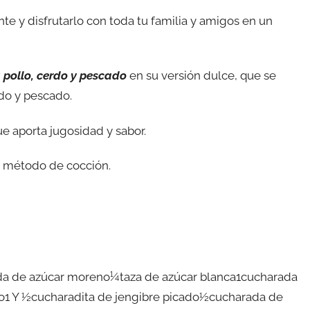
te y disfrutarlo con toda tu familia y amigos en un
a pollo, cerdo y pescado
en su versión dulce, que se
rdo y pescado.
que aporta jugosidad y sabor.
ca método de cocción.
da de azúcar moreno¼taza de azúcar blanca1cucharada
do1 Y ½cucharadita de jengibre picado½cucharada de