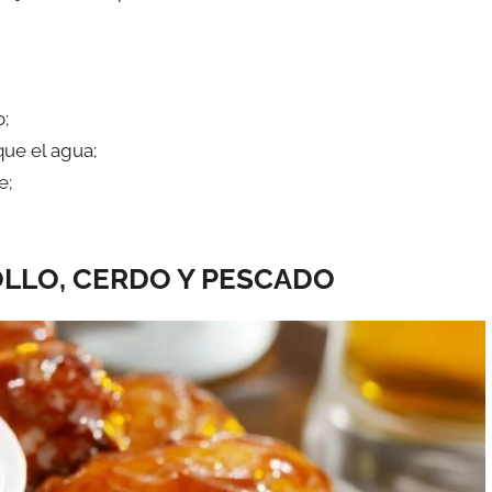
o;
que el agua;
e;
OLLO, CERDO Y PESCADO