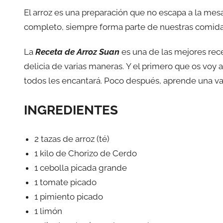
El arroz es una preparación que no escapa a la mesa
completo, siempre forma parte de nuestras comida
La
Receta de Arroz Suan
es una de las mejores rec
delicia de varias maneras. Y el primero que os voy a
todos les encantará. Poco después, aprende una va
INGREDIENTES
2 tazas de arroz (té)
1 kilo de Chorizo ​​de Cerdo
1 cebolla picada grande
1 tomate picado
1 pimiento picado
1 limón