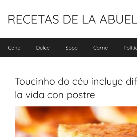
Pular
para
RECETAS DE LA ABUE
o
conteúdo
Cena
Dulce
Sopa
Carne
Polít
Toucinho do céu incluye d
la vida con postre