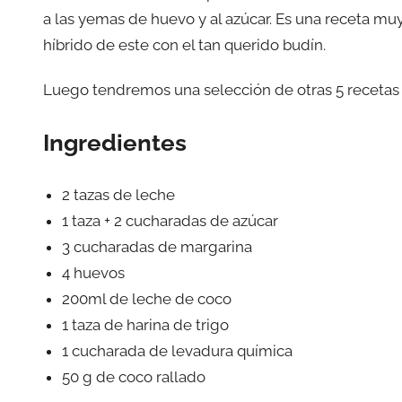
a las yemas de huevo y al azúcar. Es una receta mu
híbrido de este con el tan querido budín.
Luego tendremos una selección de otras 5 recetas cr
Ingredientes
2 tazas de leche
1 taza + 2 cucharadas de azúcar
3 cucharadas de margarina
4 huevos
200ml de leche de coco
1 taza de harina de trigo
1 cucharada de levadura química
50 g de coco rallado