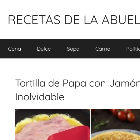
Pular
para
RECETAS DE LA ABUE
o
conteúdo
Cena
Dulce
Sopa
Carne
Polít
Tortilla de Papa con Jamón
Inolvidable