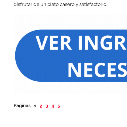
disfrutar de un plato casero y satisfactorio.
Páginas
1
2
3
4
5