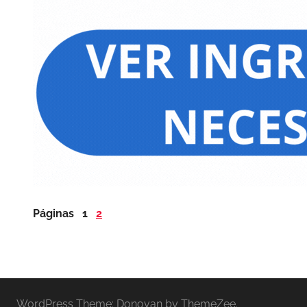
Páginas
1
2
WordPress Theme: Donovan by ThemeZee.