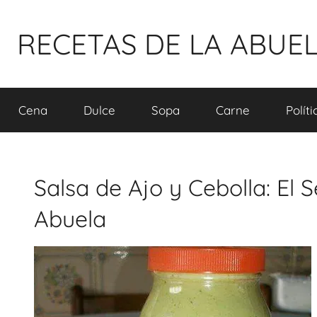
Pular
para
RECETAS DE LA ABUE
o
conteúdo
Cena
Dulce
Sopa
Carne
Polít
Salsa de Ajo y Cebolla: El
Abuela