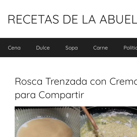
Pular
para
RECETAS DE LA ABUE
o
conteúdo
Cena
Dulce
Sopa
Carne
Polít
Rosca Trenzada con Crema 
para Compartir