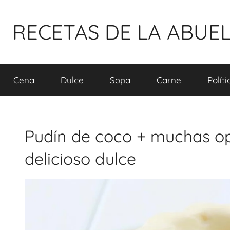
Pular
para
RECETAS DE LA ABUE
o
conteúdo
Cena
Dulce
Sopa
Carne
Polít
Pudín de coco + muchas op
delicioso dulce