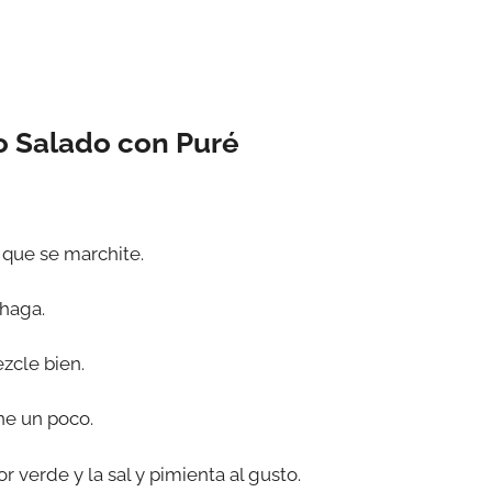
o Salado con Puré
a que se marchite.
shaga.
ezcle bien.
ne un poco.
r verde y la sal y pimienta al gusto.