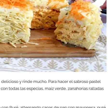
, delicioso y rinde mucho. Para hacer el sabroso pastel
con todas las especias, maíz verde, zanahorias ralladas
do con Puré, alternando capas de pan con mayonesa, puré