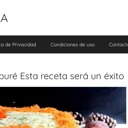
LA
ica de Privacidad
Condiciones de uso
Contact
puré Esta receta será un éxito