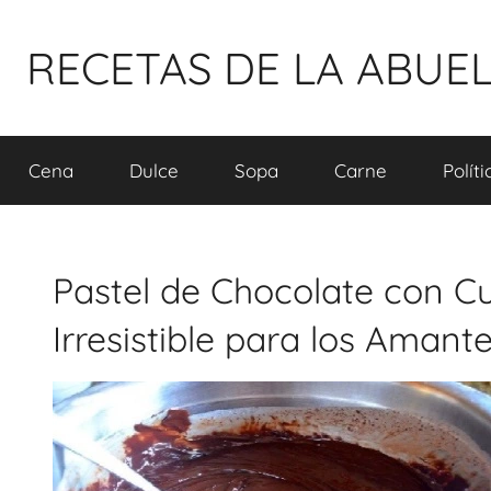
Pular
para
RECETAS DE LA ABUE
o
conteúdo
Cena
Dulce
Sopa
Carne
Polít
Pastel de Chocolate con C
Irresistible para los Amant