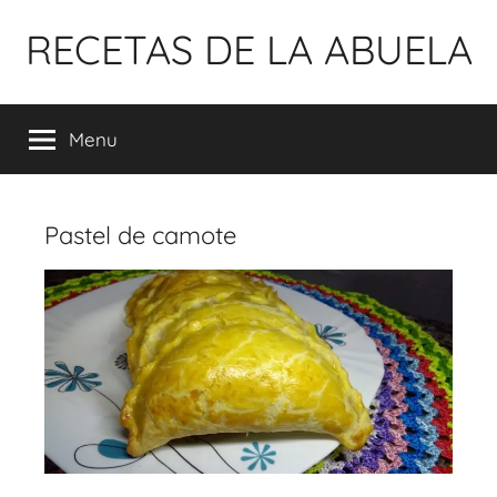
Pular
RECETAS DE LA ABUELA
para
o
conteúdo
Menu
Pastel de camote