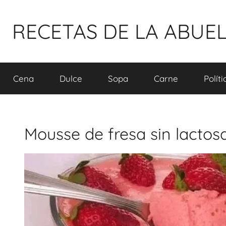
Pular
para
RECETAS DE LA ABUE
o
conteúdo
Cena
Dulce
Sopa
Carne
Polít
Mousse de fresa sin lactos