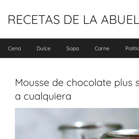
Pular
para
RECETAS DE LA ABUE
o
conteúdo
Cena
Dulce
Sopa
Carne
Polít
Mousse de chocolate plus 
a cualquiera