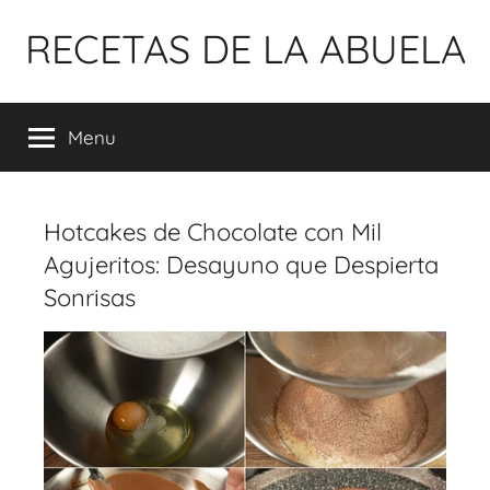
Pular
RECETAS DE LA ABUELA
para
o
conteúdo
Menu
Hotcakes de Chocolate con Mil
Agujeritos: Desayuno que Despierta
Sonrisas