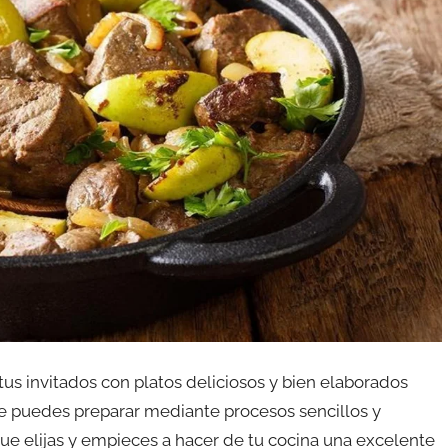
tus invitados con platos deliciosos y bien elaborados
ue puedes preparar mediante procesos sencillos y
ue elijas y empieces a hacer de tu cocina una excelente