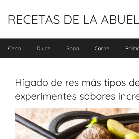
Pular
para
RECETAS DE LA ABUE
o
conteúdo
Cena
Dulce
Sopa
Carne
Polít
Hígado de res más tipos d
experimentes sabores incre