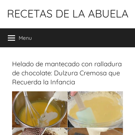
Pular
RECETAS DE LA ABUELA
para
o
conteúdo
Menu
Helado de mantecado con ralladura
de chocolate: Dulzura Cremosa que
Recuerda la Infancia