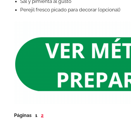
Sal y pimienta al gusto
Perejil fresco picado para decorar (opcional)
Páginas
1
2