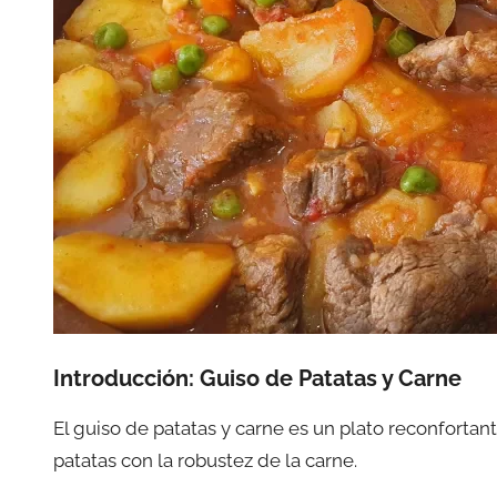
Introducción:
Guiso de Patatas y Carne
El guiso de patatas y carne es un plato reconfortan
patatas con la robustez de la carne.