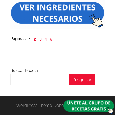
Páginas
1
2
3
4
5
Buscar Receta
Pesquisar
WordPress Theme: Donovan by ThemeZee.