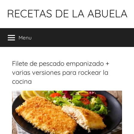
Pular
RECETAS DE LA ABUELA
para
o
conteúdo
Menu
Filete de pescado empanizado +
varias versiones para rockear la
cocina