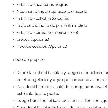
½ taza de aceitunas negras
2 cucharaditas de ajo picado o picado
¼ taza de cebollín (cebollín)
¼ de cucharadita de pimienta molida
½ taza de pimiento morrón (rojo)
brócoli (opcional)
Huevos cocidos (Opcional)
modo de preparo
Retire la piel del bacalao y luego colóquelo en 
en el congelador y deje que comience a congela
Pasado el tiempo, sácalo del congelador, lava el
esté salado a tu gusto.
Luego transfiera el bacalao a una sartén con agu
Cuando el bacalao esté cocido, retíralo del agua