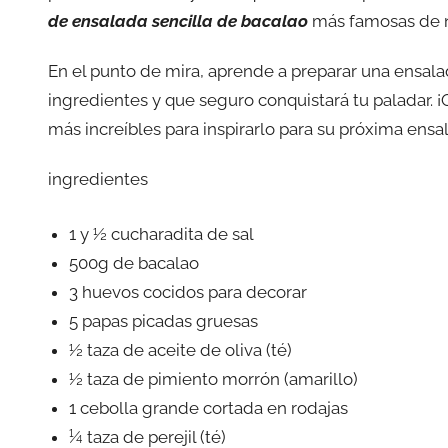
de ensalada sencilla de bacalao
más famosas de n
En el punto de mira, aprende a preparar una ensala
ingredientes y que seguro conquistará tu paladar. ¡
más increíbles para inspirarlo para su próxima ensa
ingredientes
1 y ½ cucharadita de sal
500g de bacalao
3 huevos cocidos para decorar
5 papas picadas gruesas
½ taza de aceite de oliva (té)
½ taza de pimiento morrón (amarillo)
1 cebolla grande cortada en rodajas
¼ taza de perejil (té)