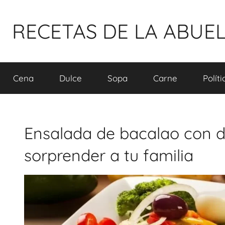
Pular
para
RECETAS DE LA ABUE
o
conteúdo
Cena
Dulce
Sopa
Carne
Polít
Ensalada de bacalao con d
sorprender a tu familia