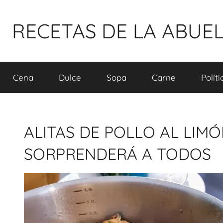
Pular
para
RECETAS DE LA ABUE
o
conteúdo
Cena
Dulce
Sopa
Carne
Polít
ALITAS DE POLLO AL LIMÓ
SORPRENDERÁ A TODOS