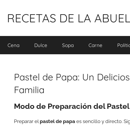
Pular
para
RECETAS DE LA ABUE
o
conteúdo
Cena
Dulce
Sopa
Carne
Polít
Pastel de Papa: Un Delicio
Familia
Modo de Preparación del Pastel
Preparar el
pastel de papa
es sencillo y directo. S