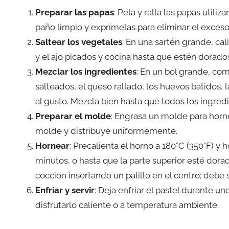
Preparar las papas
: Pela y ralla las papas utili
paño limpio y exprímelas para eliminar el exceso
Saltear los vegetales
: En una sartén grande, ca
y el ajo picados y cocina hasta que estén dorados
Mezclar los ingredientes
: En un bol grande, com
salteados, el queso rallado, los huevos batidos, l
al gusto. Mezcla bien hasta que todos los ingred
Preparar el molde
: Engrasa un molde para horne
molde y distribuye uniformemente.
Hornear
: Precalienta el horno a 180°C (350°F) 
minutos, o hasta que la parte superior esté dorad
cocción insertando un palillo en el centro; debe s
Enfriar y servir
: Deja enfriar el pastel durante 
disfrutarlo caliente o a temperatura ambiente.