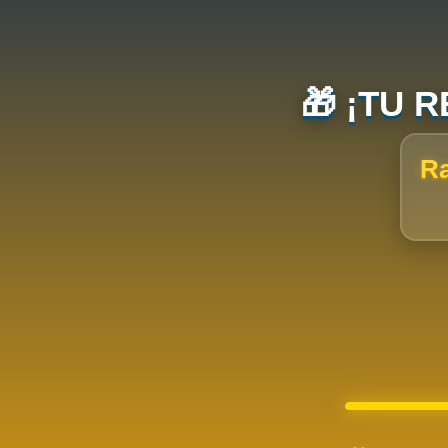
🎁 ¡TU 
Ra